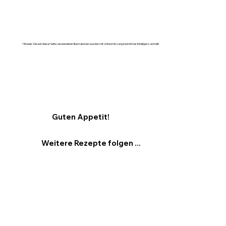
Hinweis: Die auf dieser Seite verwendeten Illustrationen wurden mit Unterstützung künstlicher Intelligenz erstellt.
Guten Appetit!
Weitere Rezepte folgen ...