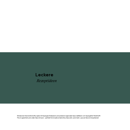
Leckere
Rezeptideen
Entdecken Sie köstliche Rezepte mit Spargel, Erdbeeren und anderen regionalen Spezialitäten vom Spargelhof Steinhoff!
Frisch geerntet und voller Geschmack – perfekt für kreative Gerichte, Desserts und mehr. Lassen Sie sich inspirieren!