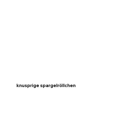
knusprige spargelröllchen